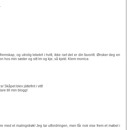
r
remskap, og utrolig lekekrt i hvitt, ikke rart det er din favoritt. Ønsker deg en
n hos min søster og sitt lm og kje, så kjekt. Klem monica
! Skåpet blev jättefint i vitt!
are till min blogg!
bare med et malingstrøk! Jeg tar utfordringen, men får nok vise frem et møbel i