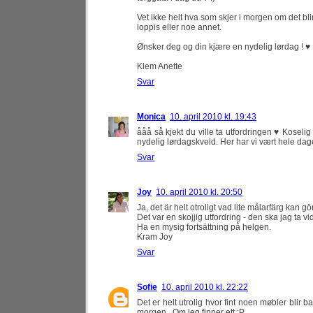
Vet ikke helt hva som skjer i morgen om det bli
loppis eller noe annet.
Ønsker deg og din kjære en nydelig lørdag ! ♥
Klem Anette
Svar
Monica
10. april 2010 kl. 19:43
ååå så kjekt du ville ta utfordringen ♥ Koselig f
nydelig lørdagskveld. Her har vi vært hele dage
Svar
Joy
10. april 2010 kl. 20:50
Ja, det är helt otroligt vad lite målarfärg kan göra
Det var en skojjig utfordring - den ska jag ta vid
Ha en mysig fortsättning på helgen.
Kram Joy
Svar
Sofie
10. april 2010 kl. 22:22
Det er helt utrolig hvor fint noen møbler blir 
morgen.. Om jeg finner ett :P