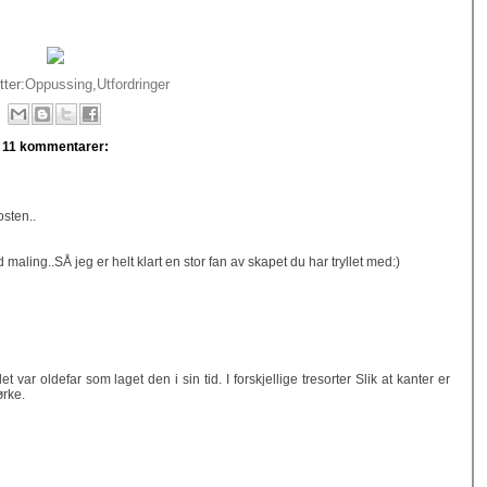
tter:
Oppussing
,
Utfordringer
11 kommentarer:
sten..
aling..SÅ jeg er helt klart en stor fan av skapet du har tryllet med:)
 var oldefar som laget den i sin tid. I forskjellige tresorter Slik at kanter er
ørke.