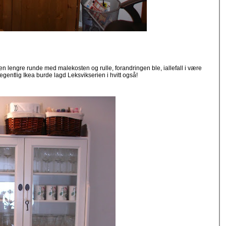
r en lengre runde med malekosten og rulle, forandringen ble, iallefall i være
 egentlig Ikea burde lagd Leksvikserien i hvitt også!