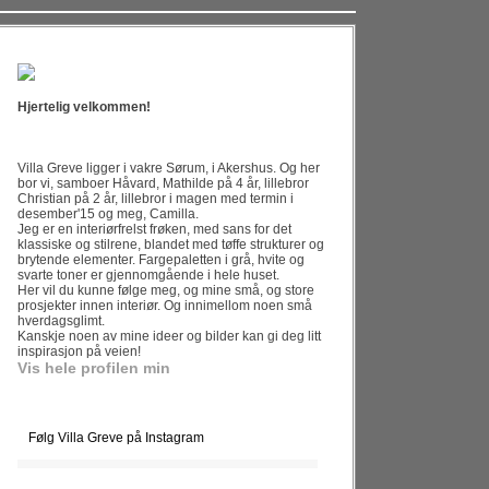
Hjertelig velkommen!
Villa Greve ligger i vakre Sørum, i Akershus. Og her
bor vi, samboer Håvard, Mathilde på 4 år, lillebror
Christian på 2 år, lillebror i magen med termin i
desember'15 og meg, Camilla.
Jeg er en interiørfrelst frøken, med sans for det
klassiske og stilrene, blandet med tøffe strukturer og
brytende elementer. Fargepaletten i grå, hvite og
svarte toner er gjennomgående i hele huset.
Her vil du kunne følge meg, og mine små, og store
prosjekter innen interiør. Og innimellom noen små
hverdagsglimt.
Kanskje noen av mine ideer og bilder kan gi deg litt
inspirasjon på veien!
Vis hele profilen min
Følg Villa Greve på Instagram