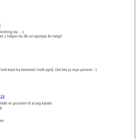
3
rdring da...:-)
et:-) Håper du får en kjempe fin helg!!
helt klart ha kommet i hvitt også. Det ble jo mye penere :-)
:19
 Dette er grunnen til at jeg kaster
ng
gen