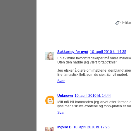
Etike
Sukkertøy for øyet
10. april 2010 kl. 14:35
En av mine favoritt redskaper må være malerko
Uten den hadde jeg vært fortapt*knis*
Jeg elsker å gjøre om møblene, deriblandt med m
Ble fantastisk flott, som du sier..Et nytt møbel.
Svar
Unknown
10. april 2010 kl. 14:44
Mitt må bli kommoden jeg arvet etter farmor, det
lyse mens skuffe-frontene og topp-platen er m
Svar
Ingvild B
10. april 2010 kl. 17:25