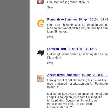
Hm.. Den må jeg tenke litt på.. :)
Svar
Romantiske Stinemor
10. april 2010 kl. 17:4
Hmm den må jeg tenke litt på:-)Men en artig utfo
Men så fint skapet ditt ble det, ble noe helt ann
klem Stinemor...
Svar
Familien Furu
10. april 2010 kl. 18:39
Helt enig! Denne serien er så fin og den skulle 
Klem klem
Svar
Anette (Hvit Romantikk)
10. april 2010 kl. 19
Utrolig hvor fint det blir når ting blir hvitmalt. ♥
meg rundt med malerkosten også. ;) Forandri
fryder ! ♥
Det ble en liten bytur med en venninne på da
i dag. Da så jeg en jente som fikk meg til å
tenke på deg. Syntes hun lignet litt, men
tror ikke det var deg. Har ikke vært i
torggata i dag du ? :)