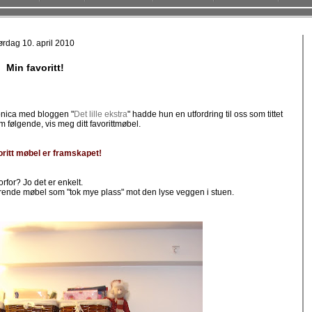
ørdag 10. april 2010
Min favoritt!
onica med bloggen "
Det lille ekstra
" hadde hun en utfordring til oss som tittet
 følgende, vis meg ditt favorittmøbel.
oritt møbel er framskapet!
rfor? Jo det er enkelt.
erende møbel som "tok mye plass" mot den lyse veggen i stuen.