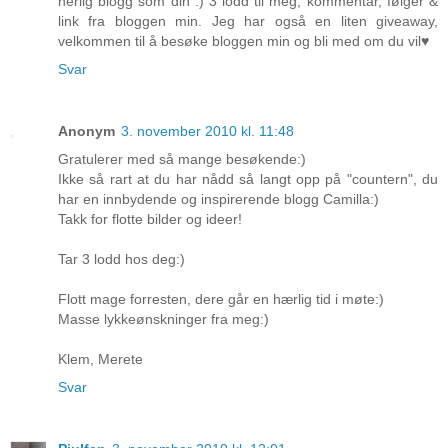
herlig blogg som din :) 3 lodd til meg, kommentar, følger &
link fra bloggen min. Jeg har også en liten giveaway,
velkommen til å besøke bloggen min og bli med om du vil♥
Svar
Anonym
3. november 2010 kl. 11:48
Gratulerer med så mange besøkende:)
Ikke så rart at du har nådd så langt opp på "countern", du
har en innbydende og inspirerende blogg Camilla:)
Takk for flotte bilder og ideer!
Tar 3 lodd hos deg:)
Flott mage forresten, dere går en hærlig tid i møte:)
Masse lykkeønskninger fra meg:)
Klem, Merete
Svar