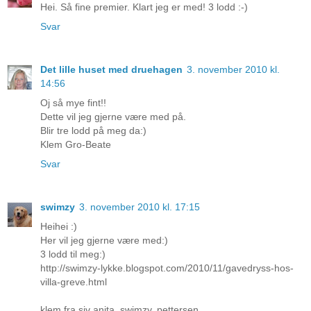
Hei. Så fine premier. Klart jeg er med! 3 lodd :-)
Svar
Det lille huset med druehagen
3. november 2010 kl.
14:56
Oj så mye fint!!
Dette vil jeg gjerne være med på.
Blir tre lodd på meg da:)
Klem Gro-Beate
Svar
swimzy
3. november 2010 kl. 17:15
Heihei :)
Her vil jeg gjerne være med:)
3 lodd til meg:)
http://swimzy-lykke.blogspot.com/2010/11/gavedryss-hos-
villa-greve.html
klem fra siv anita, swimzy, pettersen