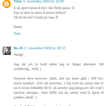
Trine
2. november 2010 kl. 22:07
å så spennanes å førr nån flotte gava :D
Kan jo ikke la være å prøve lykken!
Så da bli det 3 lodd på mæ :D
Klæm
Svar
No.15
2. november 2010 kl. 22:17
Herlig!
Jeg tar vel to lodd siden jeg er følger allerede. (litt
urettferdig...hihi) ;)
Gavene dine kommer altså, det har bare gått i 100 her,
pluss sykdom, men de kommer :) Og hvis du synes det er
ok å vente bittebitte litt til, så sender jeg julegaven din med i
samme slengen, men DEN må du vente med å åpne til
julaften altså! ;)