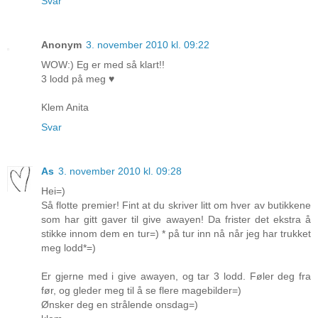
Svar
Anonym
3. november 2010 kl. 09:22
WOW:) Eg er med så klart!!
3 lodd på meg ♥
Klem Anita
Svar
As
3. november 2010 kl. 09:28
Hei=)
Så flotte premier! Fint at du skriver litt om hver av butikkene
som har gitt gaver til give awayen! Da frister det ekstra å
stikke innom dem en tur=) * på tur inn nå når jeg har trukket
meg lodd*=)
Er gjerne med i give awayen, og tar 3 lodd. Føler deg fra
før, og gleder meg til å se flere magebilder=)
Ønsker deg en strålende onsdag=)