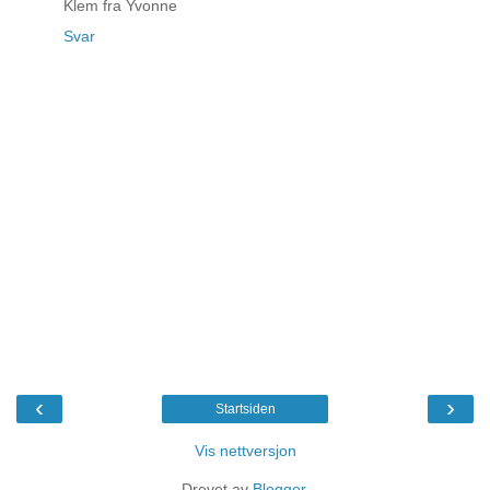
Klem fra Yvonne
Svar
‹
›
Startsiden
Vis nettversjon
Drevet av
Blogger
.