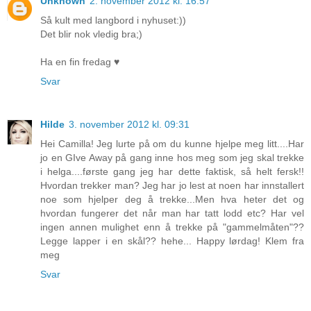
Unknown
2. november 2012 kl. 16:57
Så kult med langbord i nyhuset:))
Det blir nok vledig bra;)
Ha en fin fredag ♥
Svar
Hilde
3. november 2012 kl. 09:31
Hei Camilla! Jeg lurte på om du kunne hjelpe meg litt....Har
jo en GIve Away på gang inne hos meg som jeg skal trekke
i helga....første gang jeg har dette faktisk, så helt fersk!!
Hvordan trekker man? Jeg har jo lest at noen har innstallert
noe som hjelper deg å trekke...Men hva heter det og
hvordan fungerer det når man har tatt lodd etc? Har vel
ingen annen mulighet enn å trekke på "gammelmåten"??
Legge lapper i en skål?? hehe... Happy lørdag! Klem fra
meg
Svar