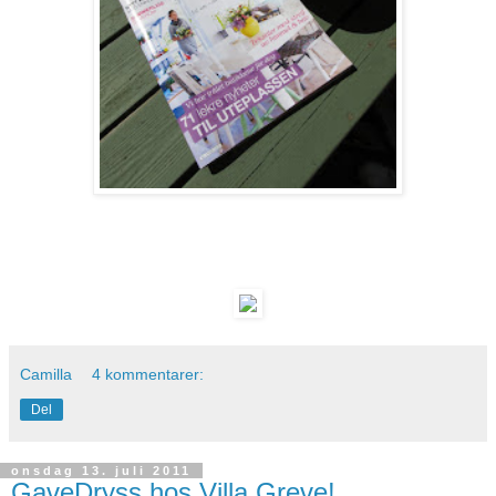
Camilla
4 kommentarer:
Del
onsdag 13. juli 2011
GaveDryss hos Villa Greve!