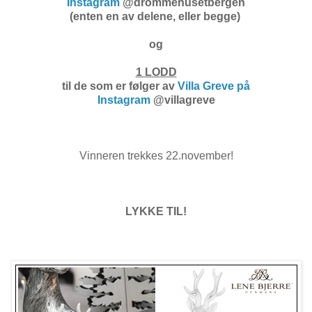
Instagram
@drommehusetbergen
(enten en av delene, eller begge)
og
1 LODD
til de som er følger av
Villa Greve på
Instagram
@villagreve
Vinneren trekkes 22.november!
LYKKE TIL!