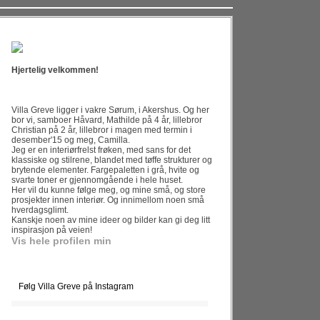
Hjertelig velkommen!
Villa Greve ligger i vakre Sørum, i Akershus. Og her
bor vi, samboer Håvard, Mathilde på 4 år, lillebror
Christian på 2 år, lillebror i magen med termin i
desember'15 og meg, Camilla.
Jeg er en interiørfrelst frøken, med sans for det
klassiske og stilrene, blandet med tøffe strukturer og
brytende elementer. Fargepaletten i grå, hvite og
svarte toner er gjennomgående i hele huset.
Her vil du kunne følge meg, og mine små, og store
prosjekter innen interiør. Og innimellom noen små
hverdagsglimt.
Kanskje noen av mine ideer og bilder kan gi deg litt
inspirasjon på veien!
Vis hele profilen min
Følg Villa Greve på Instagram