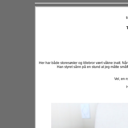
t
Her har både storesøster og lillebror vært våkne inatt. Når
Han styret sånn på en stund at jeg måtte små
Vel, en 
H