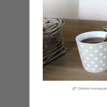
Etiketter:
hverdagsgli