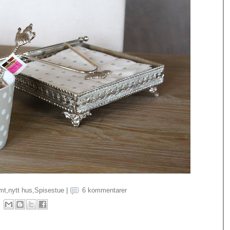
mt
,
nytt hus
,
Spisestue
|
6 kommentarer