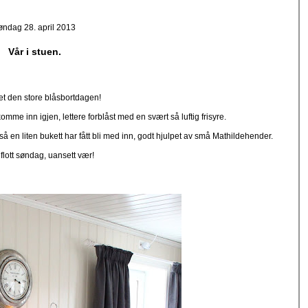
øndag 28. april 2013
Vår i stuen.
et den store blåsbortdagen!
omme inn igjen, lettere forblåst med en svært så luftig frisyre.
å en liten bukett har fått bli med inn, godt hjulpet av små Mathildehender.
flott søndag, uansett vær!