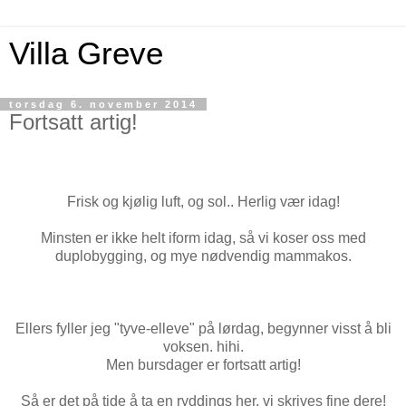
Villa Greve
torsdag 6. november 2014
Fortsatt artig!
Frisk og kjølig luft, og sol.. Herlig vær idag!
Minsten er ikke helt iform idag, så vi koser oss med
duplobygging, og mye nødvendig mammakos.
Ellers fyller jeg "tyve-elleve" på lørdag, begynner visst å bli
voksen. hihi.
Men bursdager er fortsatt artig!
Så er det på tide å ta en ryddings her, vi skrives fine dere!