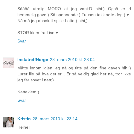
Såååå utrolig MORO at jeg vant:D hihi:) Også er d
hemmelig gave;) Så spennende:) Tuusen takk søte deg:) ♥
Nå må jeg absolutt spille Lotto;) hihi;)
STOR klem fra Lise ♥
Svar
InstatreffNorge
28. mars 2010 kl. 23:04
Måtte innom igjen jeg nå og titte på den fine gaven hihi;)
Lurer ille på hva det er... Er så veldig glad her nå, tror ikke
jeg får sovet i natt;)
Nattaklem:)
Svar
Kristin
28. mars 2010 kl. 23:14
Heihei!