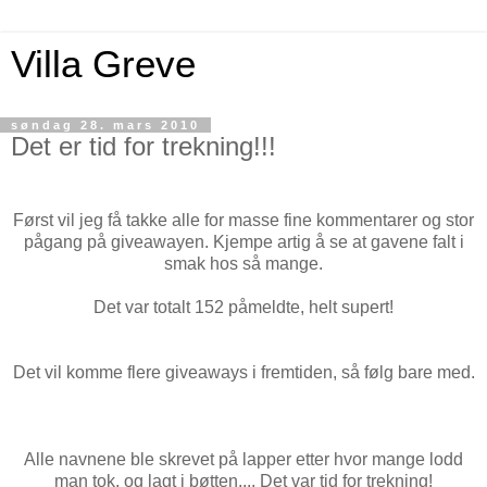
Villa Greve
søndag 28. mars 2010
Det er tid for trekning!!!
Først vil jeg få takke alle for masse fine kommentarer og stor
pågang på giveawayen. Kjempe artig å se at gavene falt i
smak hos så mange.
Det var totalt 152 påmeldte, helt supert!
Det vil komme flere giveaways i fremtiden, så følg bare med.
Alle navnene ble skrevet på lapper etter hvor mange lodd
man tok, og lagt i bøtten.... Det var tid for trekning!