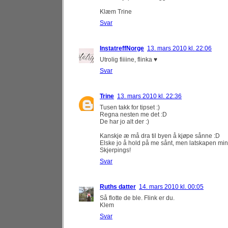
Klæm Trine
Svar
InstatreffNorge
13. mars 2010 kl. 22:06
Utrolig fiiiine, flinka ♥
Svar
Trine
13. mars 2010 kl. 22:36
Tusen takk for tipset :)
Regna nesten me det :D
De har jo alt der :)
Kanskje æ må dra til byen å kjøpe sånne :D
Elske jo å hold på me sånt, men latskapen min gjø
Skjerpings!
Svar
Ruths datter
14. mars 2010 kl. 00:05
Så flotte de ble. Flink er du.
Klem
Svar