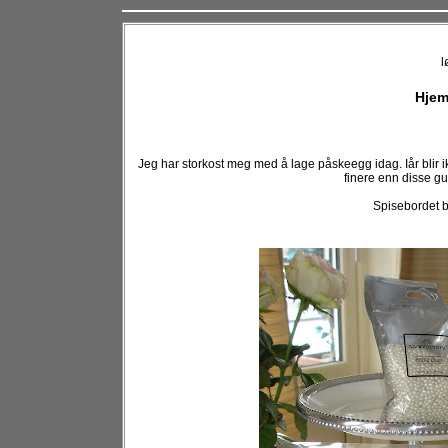
l
Hjem
Jeg har storkost meg med å lage påskeegg idag. Iår blir
finere enn disse gu
Spisebordet b