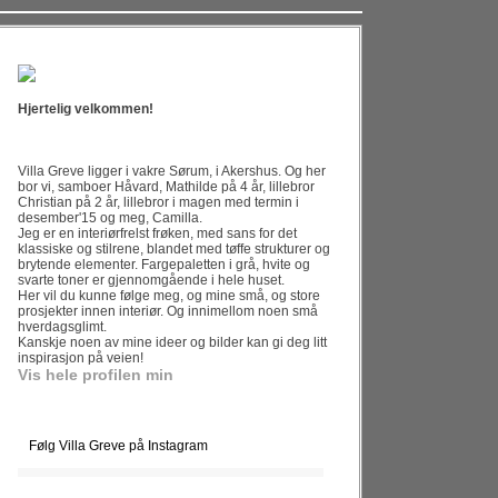
Hjertelig velkommen!
Villa Greve ligger i vakre Sørum, i Akershus. Og her
bor vi, samboer Håvard, Mathilde på 4 år, lillebror
Christian på 2 år, lillebror i magen med termin i
desember'15 og meg, Camilla.
Jeg er en interiørfrelst frøken, med sans for det
klassiske og stilrene, blandet med tøffe strukturer og
brytende elementer. Fargepaletten i grå, hvite og
svarte toner er gjennomgående i hele huset.
Her vil du kunne følge meg, og mine små, og store
prosjekter innen interiør. Og innimellom noen små
hverdagsglimt.
Kanskje noen av mine ideer og bilder kan gi deg litt
inspirasjon på veien!
Vis hele profilen min
Følg Villa Greve på Instagram