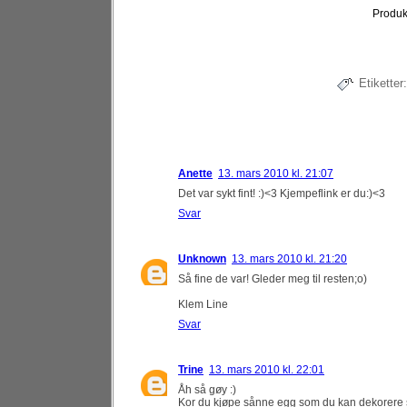
Produk
Etiketter:
Anette
13. mars 2010 kl. 21:07
Det var sykt fint! :)<3 Kjempeflink er du:)<3
Svar
Unknown
13. mars 2010 kl. 21:20
Så fine de var! Gleder meg til resten;o)
Klem Line
Svar
Trine
13. mars 2010 kl. 22:01
Åh så gøy :)
Kor du kjøpe sånne egg som du kan dekorere 