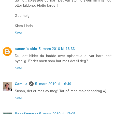
Så flott spisestue du har! Det var stor forskjell mlm før og
etter bildene. Flotte farger!
God helg!
Klem Linda
Svar
susan`s side
5. mars 2010 kl. 16:33
Du, det bildet du hadde over spisestua di var bare helt
nydelig. Er det noen som har malt det til deg?
Svar
Camilla
5. mars 2010 kl. 16:49
Susan, det er malt av meg! Tar på meg malerioppdrag =)
Svar
RoseSommer
5. mars 2010 kl. 17:05