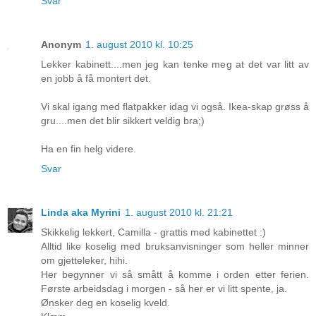
Svar
Anonym
1. august 2010 kl. 10:25
Lekker kabinett....men jeg kan tenke meg at det var litt av
en jobb å få montert det.
Vi skal igang med flatpakker idag vi også. Ikea-skap grøss å
gru....men det blir sikkert veldig bra;)
Ha en fin helg videre.
Svar
Linda aka Myrini
1. august 2010 kl. 21:21
Skikkelig lekkert, Camilla - grattis med kabinettet :)
Alltid like koselig med bruksanvisninger som heller minner
om gjetteleker, hihi.
Her begynner vi så smått å komme i orden etter ferien.
Første arbeidsdag i morgen - så her er vi litt spente, ja.
Ønsker deg en koselig kveld.