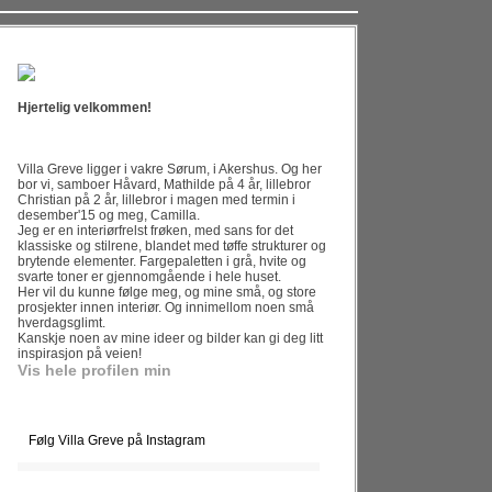
Hjertelig velkommen!
Villa Greve ligger i vakre Sørum, i Akershus. Og her
bor vi, samboer Håvard, Mathilde på 4 år, lillebror
Christian på 2 år, lillebror i magen med termin i
desember'15 og meg, Camilla.
Jeg er en interiørfrelst frøken, med sans for det
klassiske og stilrene, blandet med tøffe strukturer og
brytende elementer. Fargepaletten i grå, hvite og
svarte toner er gjennomgående i hele huset.
Her vil du kunne følge meg, og mine små, og store
prosjekter innen interiør. Og innimellom noen små
hverdagsglimt.
Kanskje noen av mine ideer og bilder kan gi deg litt
inspirasjon på veien!
Vis hele profilen min
Følg Villa Greve på Instagram