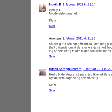
Ingvild B
1. februar 2011 kl. 21:14
Herlig! ♥
Nyt de siste dagene!!!
Klem
Svar
Anonym
1. februar 2011 kl. 21:36
Så deilig at tiden har gått fort da. Med meg gi
(helt uvitende om at det skulle skje så fort, t
jeg anbefaler og ta ofte bilder den siste tiden:)
Svar
Hildes Scrappeunivers
1. februar 2011 kl. 22
Herlig bilde! Angrer så på at jeg ikke tok flere
Nyt de siste dagene og sov masse ;)
Klem
Svar