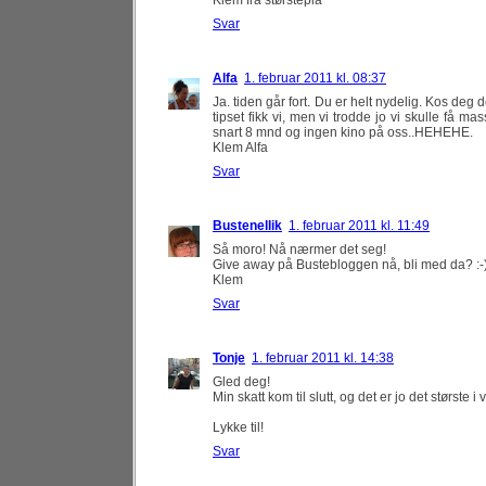
Klem fra størstepia
Svar
Alfa
1. februar 2011 kl. 08:37
Ja. tiden går fort. Du er helt nydelig. Kos d
tipset fikk vi, men vi trodde jo vi skulle få mas
snart 8 mnd og ingen kino på oss..HEHEHE.
Klem Alfa
Svar
Bustenellik
1. februar 2011 kl. 11:49
Så moro! Nå nærmer det seg!
Give away på Bustebloggen nå, bli med da? :-
Klem
Svar
Tonje
1. februar 2011 kl. 14:38
Gled deg!
Min skatt kom til slutt, og det er jo det største i 
Lykke til!
Svar