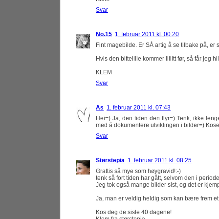
Svar
No.15
1. februar 2011 kl. 00:20
Fint magebilde. Er SÅ artig å se tilbake på, er 
Hvis den bittelille kommer liiiitt før, så får jeg h
KLEM
Svar
As
1. februar 2011 kl. 07:43
Hei=) Ja, den tiden den flyr=) Tenk, ikke lenge 
med å dokumentere utviklingen i bilder=) Kos
Svar
Størstepia
1. februar 2011 kl. 08:25
Grattis så mye som høygravid!:-)
tenk så fort tiden har gått, selvom den i periode
Jeg tok også mange bilder sist, og det er kj
Ja, man er veldig heldig som kan bære frem et ny
Kos deg de siste 40 dagene!