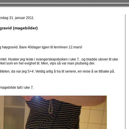
ndag 31. januar 2011
ravid (magebilder)
eg høygravid. Bare 40dager igjen til terminen 12.mars!
ventet. Husker jeg leste i svangerskapsboken i uke 7.. og bladde utover til uke
rket som en hel evighet til. Men, vips så var man plutselig der.
teten, da var jeg 5+4. Veldig artig å ha til senere, en reise å se tilbake på.
magebilde tatt i uke 7.