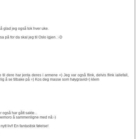
så glad jeg også tok hver uke.
ilsa på for da skal jeg til Oslo igjen. :-D
til dere har jenta deres i armene =) Jeg var også flink, delvis flink iallefall,
elig å se tilbake på =) Kos deg masse som høygravid=) klem
r også har gått sakte...
empemoro å sammenligne med nå:-)
tt liv!! En fantastisk følelse!