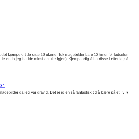
kk det kjempefort de siste 10 ukene. Tok magebilder bare 12 timer før fødselen
rodde enda jeg hadde minst en uke igjen). Kjempeartig å ha disse i ettertid, så
:34
 magebilder da jeg var gravid. Det er jo en så fantastisk tid å bære på et liv! ♥