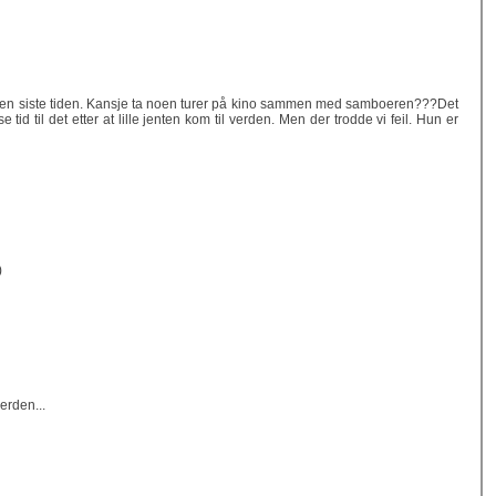
eg den siste tiden. Kansje ta noen turer på kino sammen med samboeren???Det
se tid til det etter at lille jenten kom til verden. Men der trodde vi feil. Hun er
)
verden...