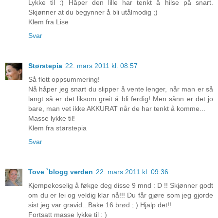
Lykke til :) Håper den lille har tenkt å hilse på snart.
Skjønner at du begynner å bli utålmodig ;)
Klem fra Lise
Svar
Størstepia
22. mars 2011 kl. 08:57
Så flott oppsummering!
Nå håper jeg snart du slipper å vente lenger, når man er så
langt så er det liksom greit å bli ferdig! Men sånn er det jo
bare, man vet ikke AKKURAT når de har tenkt å komme...
Masse lykke til!
Klem fra størstepia
Svar
Tove `blogg verden
22. mars 2011 kl. 09:36
Kjempekoselig å føkge deg disse 9 mnd : D !! Skjønner godt
om du er lei og veldig klar nå!!! Du får gjøre som jeg gjorde
sist jeg var gravid...Bake 16 brød ; ) Hjalp det!!
Fortsatt masse lykke til : )