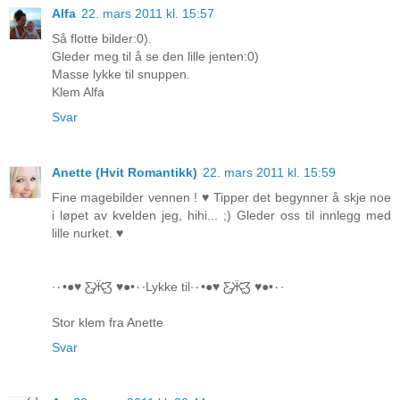
Alfa
22. mars 2011 kl. 15:57
Så flotte bilder:0).
Gleder meg til å se den lille jenten:0)
Masse lykke til snuppen.
Klem Alfa
Svar
Anette (Hvit Romantikk)
22. mars 2011 kl. 15:59
Fine magebilder vennen ! ♥ Tipper det begynner å skje noe
i løpet av kvelden jeg, hihi... ;) Gleder oss til innlegg med
lille nurket. ♥
·٠•●♥ Ƹ̵̡Ӝ̵̨̄Ʒ ♥●•٠·Lykke til·٠•●♥ Ƹ̵̡Ӝ̵̨̄Ʒ ♥●•٠·
Stor klem fra Anette
Svar