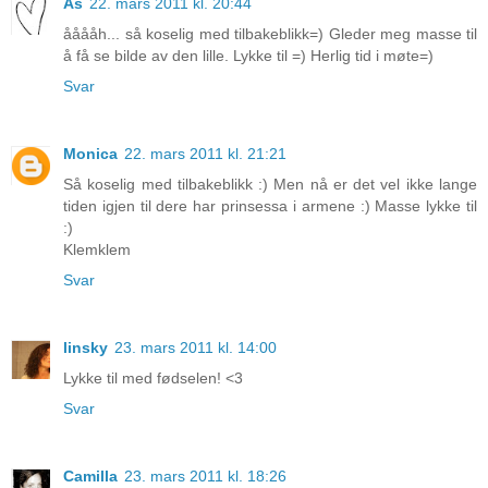
As
22. mars 2011 kl. 20:44
ååååh... så koselig med tilbakeblikk=) Gleder meg masse til
å få se bilde av den lille. Lykke til =) Herlig tid i møte=)
Svar
Monica
22. mars 2011 kl. 21:21
Så koselig med tilbakeblikk :) Men nå er det vel ikke lange
tiden igjen til dere har prinsessa i armene :) Masse lykke til
:)
Klemklem
Svar
linsky
23. mars 2011 kl. 14:00
Lykke til med fødselen! <3
Svar
Camilla
23. mars 2011 kl. 18:26