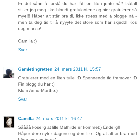
Er det sånn å forstå du har fått en liten jente nå? Isåfall
stiller jeg meg i kø blandt gratulantene og sier gratulerer så
mye!!! Håper alt står bra til, ikke stress med å blogge nå -
men ta deg tid til å nyyyte det store som har skjedd! Kos
deg masse!
Camilla :)
Svar
Gamletingretten
24. mars 2011 kl. 15:57
Gratulerer med en liten tulle :D Spennende tid framover :D
Fin blogg du har ;)
Klem Anne-Marthe:)
Svar
Camilla
24. mars 2011 kl. 16:47
Såååå koselig at lille Mathilde er kommet:) Endelig!!
Håper dere nyter dagene og den lille...Og at alt er bra med
både mor og barn:)