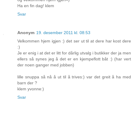
Ha en fin dag! klem
Svar
Anonym
19. desember 2011 kl. 08:53
Velkommen hjem igjen :) det ser ut til at dere har kost dere
:)
Je er enig i at det er litt for dårlig utvalg i butikker der ja men
ellers så synes jeg å det er en kjempeflott båt :) (har vert
der noen ganger med jobben)
lille snuppa så nå å ut til å trives:) var det greit å ha med
barn der ?
klem yvonne:)
Svar