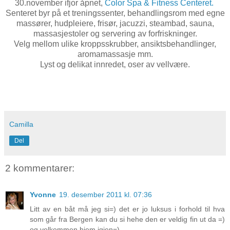
30.november ifjor åpnet,
Color Spa & Fitness Centeret.
Senteret byr på et treningssenter, behandlingsrom med egne
massører, hudpleiere, frisør, jacuzzi, steambad, sauna,
massasjestoler og servering av forfriskninger.
Velg mellom ulike kroppsskrubber, ansiktsbehandlinger,
aromamassasje mm.
Lyst og delikat innredet, oser av vellvære.
Camilla
Del
2 kommentarer:
Yvonne
19. desember 2011 kl. 07:36
Litt av en båt må jeg si=) det er jo luksus i forhold til hva
som går fra Bergen kan du si hehe den er veldig fin ut da =)
og velkommen hjem igjen=)