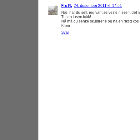
Fru R.
24. desember 2011 kl. 14:51
Næ, har du sett, jeg vant selveste nissen, det m
Tusen tusen takk!
Nå må du senke skuldrene og ha en riktig kos 
Klem
Svar