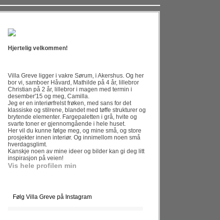
Hjertelig velkommen!
Villa Greve ligger i vakre Sørum, i Akershus. Og her
bor vi, samboer Håvard, Mathilde på 4 år, lillebror
Christian på 2 år, lillebror i magen med termin i
desember'15 og meg, Camilla.
Jeg er en interiørfrelst frøken, med sans for det
klassiske og stilrene, blandet med tøffe strukturer og
brytende elementer. Fargepaletten i grå, hvite og
svarte toner er gjennomgående i hele huset.
Her vil du kunne følge meg, og mine små, og store
prosjekter innen interiør. Og innimellom noen små
hverdagsglimt.
Kanskje noen av mine ideer og bilder kan gi deg litt
inspirasjon på veien!
Vis hele profilen min
Følg Villa Greve på Instagram