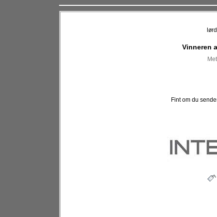
lør
Vinneren a
Met
Fint om du sende