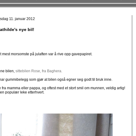
sdag 11. januar 2012
athilde's nye bil!
 det mest morsomste på julaften var å rive opp gavepapiret.
nne bilen,
sittebilen Rose, fra Baghera.
 har gummibelegg som gjør at bilen også egner seg godt til bruk inne.
 fra mamma eller pappa, og oftest med et stort smil om munnen, veldig artig!
 en populær leke etterhvert.