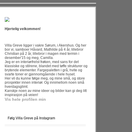
Hjertelig velkommen!
Villa Greve ligger i vakre Sørum, i Akershus. Og her
bor vi, samboer Håvard, Mathilde på 4 år, lillebror
Christian på 2 år, lillebror i magen med termin i
desember'15 og meg, Camilla.
Jeg er en interiørfrelst frøken, med sans for det
klassiske og stilrene, blandet med tøffe strukturer og
brytende elementer. Fargepaletten i grå, hvite og
svarte toner er gjennomgående i hele huset.
Her vil du kunne følge meg, og mine små, og store
prosjekter innen interiør. Og innimellom noen små
hverdagsglimt.
Kanskje noen av mine ideer og bilder kan gi deg litt
inspirasjon på veien!
Vis hele profilen min
Følg Villa Greve på Instagram