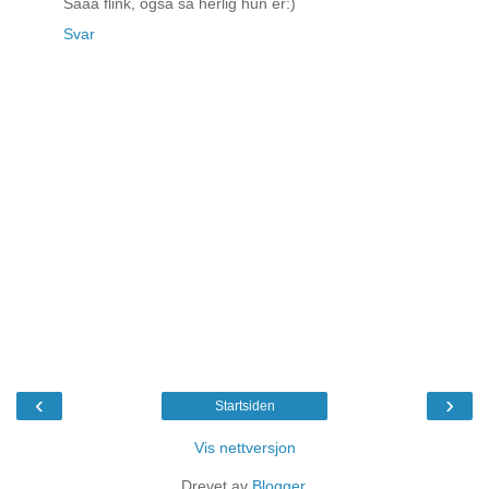
Sååå flink, også så herlig hun er:)
Svar
‹
›
Startsiden
Vis nettversjon
Drevet av
Blogger
.