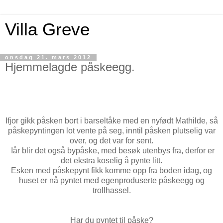
Villa Greve
onsdag 21. mars 2012
Hjemmelagde påskeegg.
Ifjor gikk påsken bort i barseltåke med en nyfødt Mathilde, så
påskepyntingen lot vente på seg, inntil påsken plutselig var
over, og det var for sent.
Iår blir det også bypåske, med besøk utenbys fra, derfor er
det ekstra koselig å pynte litt.
Esken med påskepynt fikk komme opp fra boden idag, og
huset er nå pyntet med egenproduserte påskeegg og
trollhassel.
Har du pyntet til påske?