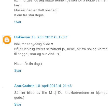
litt i morges, og jeg måtte tenne i peisen for å holde varmen
her!
Ønsker deg en flott onsdag!
Klem fra størstepia
Svar
Unknown
18. april 2012 kl. 12:27
hihi, for et nydelig bilde ♥
Nå er virkelig været scizofrent ja, hehe, alt fra sol og varme
til haggel, snø og sur vind...:(
Ha en fin fin dag:)
Svar
Ann-Cathrin
18. april 2012 kl. 21:46
Så fint bilde av lille M ;) De knekkebrødene er kjempe
gode:)
Svar