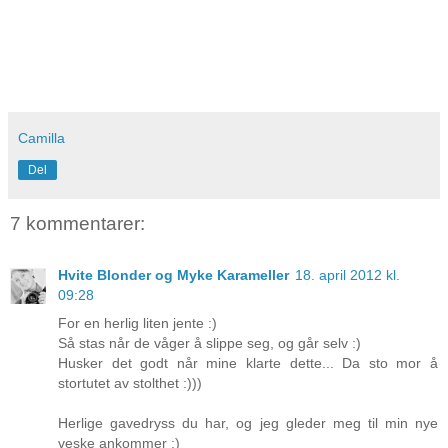
Camilla
Del
7 kommentarer:
Hvite Blonder og Myke Karameller
18. april 2012 kl.
09:28
For en herlig liten jente :)
Så stas når de våger å slippe seg, og går selv :)
Husker det godt når mine klarte dette... Da sto mor å
stortutet av stolthet :)))
Herlige gavedryss du har, og jeg gleder meg til min nye
veske ankommer :)