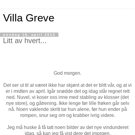
Villa Greve
onsdag 18. april 2012
Litt av hvert...
God morgen.
Det ser ut til at været ikke har skjønt at det er blitt vår, og at vi
er i midten av april. Igår snødde det og idag står regnet rett
ned. Nuvel, vi koser oss inne med stabling av klosser (det
nye store), og gåtrening. Ikke lenge før lille frøken går selv
nå. Noen vaklende skritt tar hun alene, før hun ender på
rompen, snur seg om og krabber ivrig videre.
Jeg må huske å få tatt noen bilder av det nye vindunderet
idag, så kan jeg få vist dere det imorgen.