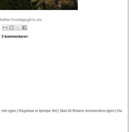
iketter:
hverdagsglimt
,
ute
3 kommentarer:
min igjen:) Regnbue er kjempe fint:) Skal bli flinkere kommentere igjen:) Ha