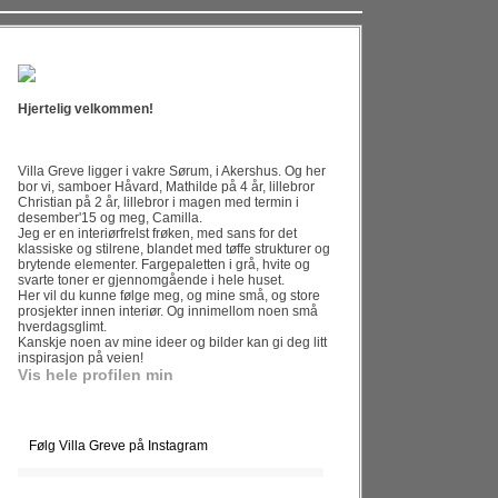
Hjertelig velkommen!
Villa Greve ligger i vakre Sørum, i Akershus. Og her
bor vi, samboer Håvard, Mathilde på 4 år, lillebror
Christian på 2 år, lillebror i magen med termin i
desember'15 og meg, Camilla.
Jeg er en interiørfrelst frøken, med sans for det
klassiske og stilrene, blandet med tøffe strukturer og
brytende elementer. Fargepaletten i grå, hvite og
svarte toner er gjennomgående i hele huset.
Her vil du kunne følge meg, og mine små, og store
prosjekter innen interiør. Og innimellom noen små
hverdagsglimt.
Kanskje noen av mine ideer og bilder kan gi deg litt
inspirasjon på veien!
Vis hele profilen min
Følg Villa Greve på Instagram