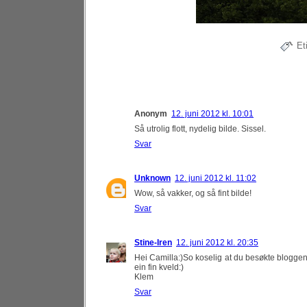
Et
Anonym
12. juni 2012 kl. 10:01
Så utrolig flott, nydelig bilde. Sissel.
Svar
Unknown
12. juni 2012 kl. 11:02
Wow, så vakker, og så fint bilde!
Svar
Stine-Iren
12. juni 2012 kl. 20:35
Hei Camilla:)So koselig at du besøkte bloggen 
ein fin kveld:)
Klem
Svar