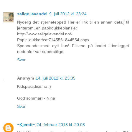
salige lavendel
9. juli 2012 kl. 23:24
Nydelig det stjerneteppet! Her er link til en annen detalj til
jenterom, en papirdukkeplansje:
http://www.saligelavendel.no/-
Papir_dukker/cat714556_844554.aspx
Spennende med nytt hus! Flisene på badet i innlegget
nedenfor var superstilige.
Svar
Anonym
14. juli 2012 kl. 23:35
Kidsparadise.no :)
God sommar! - Nina
Svar
~Kjersti~
24. februar 2013 kl. 20:03