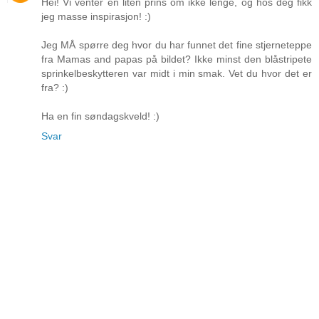
Hei! Vi venter en liten prins om ikke lenge, og hos deg fikk
jeg masse inspirasjon! :)
Jeg MÅ spørre deg hvor du har funnet det fine stjerneteppe
fra Mamas and papas på bildet? Ikke minst den blåstripete
sprinkelbeskytteren var midt i min smak. Vet du hvor det er
fra? :)
Ha en fin søndagskveld! :)
Svar