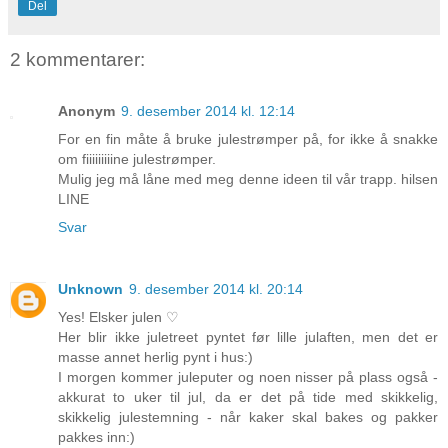
Del
2 kommentarer:
Anonym
9. desember 2014 kl. 12:14
For en fin måte å bruke julestrømper på, for ikke å snakke
om fiiiiiiiiine julestrømper.
Mulig jeg må låne med meg denne ideen til vår trapp. hilsen
LINE
Svar
Unknown
9. desember 2014 kl. 20:14
Yes! Elsker julen ♡
Her blir ikke juletreet pyntet før lille julaften, men det er
masse annet herlig pynt i hus:)
I morgen kommer juleputer og noen nisser på plass også -
akkurat to uker til jul, da er det på tide med skikkelig,
skikkelig julestemning - når kaker skal bakes og pakker
pakkes inn:)