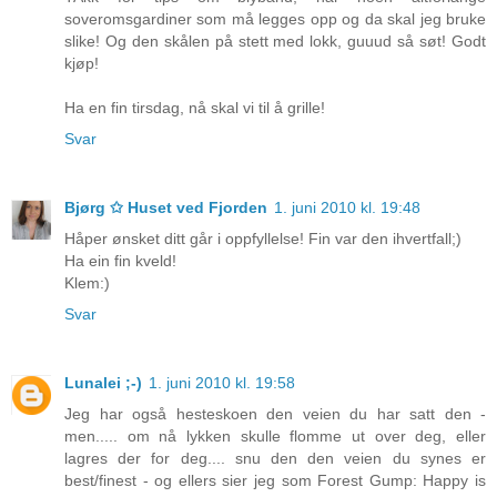
soveromsgardiner som må legges opp og da skal jeg bruke
slike! Og den skålen på stett med lokk, guuud så søt! Godt
kjøp!
Ha en fin tirsdag, nå skal vi til å grille!
Svar
Bjørg ✩ Huset ved Fjorden
1. juni 2010 kl. 19:48
Håper ønsket ditt går i oppfyllelse! Fin var den ihvertfall;)
Ha ein fin kveld!
Klem:)
Svar
Lunalei ;-)
1. juni 2010 kl. 19:58
Jeg har også hesteskoen den veien du har satt den -
men..... om nå lykken skulle flomme ut over deg, eller
lagres der for deg.... snu den den veien du synes er
best/finest - og ellers sier jeg som Forest Gump: Happy is