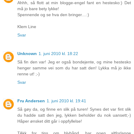
Ahhh, så flott at min blogge-engel fant en hestesko:) Det
må jo bare bety lykke!
Spennende og se hva den bringer....:)
Klem Line
Svar
Unknown
1. juni 2010 kl. 18:22
Så fin den var! Jeg er også bondejente, og mine hestesko
henger samme vei som du har satt den! Lykka må jo ikke
renne ut! ;-)
Svar
Fru Andersen
1. juni 2010 kl. 19:41
Så gøy da, og finne en slik på turen! Synes det var fint slik
du hadde satt den jeg, lykken beholder du nok uansett;-)
Håper ønsket ditt går i oppfyllelse!
TAkk for tips om blybånd, har noen altforlange