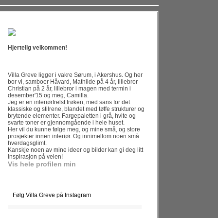
Hjertelig velkommen!
Villa Greve ligger i vakre Sørum, i Akershus. Og her
bor vi, samboer Håvard, Mathilde på 4 år, lillebror
Christian på 2 år, lillebror i magen med termin i
desember'15 og meg, Camilla.
Jeg er en interiørfrelst frøken, med sans for det
klassiske og stilrene, blandet med tøffe strukturer og
brytende elementer. Fargepaletten i grå, hvite og
svarte toner er gjennomgående i hele huset.
Her vil du kunne følge meg, og mine små, og store
prosjekter innen interiør. Og innimellom noen små
hverdagsglimt.
Kanskje noen av mine ideer og bilder kan gi deg litt
inspirasjon på veien!
Vis hele profilen min
Følg Villa Greve på Instagram