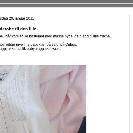
rsdag 20. januar 2011
derobe til den lille.
be. Igår kom snille bestemor med masse nydelige plagg til lille frøkna.
 har veldig mye fine babyklær på salg, på Cubus.
agg, akkurat slik babyplagg skal være.