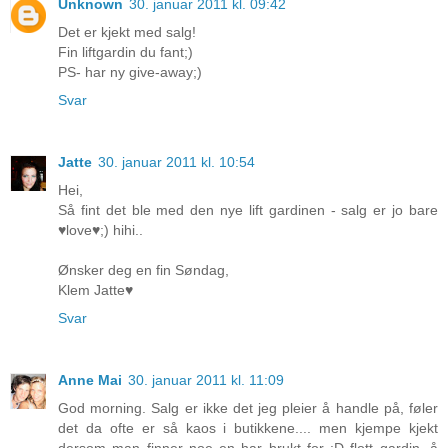
Unknown
30. januar 2011 kl. 09:42
Det er kjekt med salg!
Fin liftgardin du fant;)
PS- har ny give-away;)
Svar
Jatte
30. januar 2011 kl. 10:54
Hei,
Så fint det ble med den nye lift gardinen - salg er jo bare
♥love♥;) hihi..
Ønsker deg en fin Søndag,
Klem Jatte♥
Svar
Anne Mai
30. januar 2011 kl. 11:09
God morning. Salg er ikke det jeg pleier å handle på, føler
det da ofte er så kaos i butikkene.... men kjempe kjekt