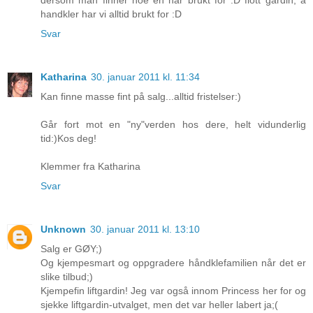
dersom man finner noe en har brukt for :D flott gardin, å
handkler har vi alltid brukt for :D
Svar
Katharina
30. januar 2011 kl. 11:34
Kan finne masse fint på salg...alltid fristelser:)
Går fort mot en "ny"verden hos dere, helt vidunderlig
tid:)Kos deg!
Klemmer fra Katharina
Svar
Unknown
30. januar 2011 kl. 13:10
Salg er GØY;)
Og kjempesmart og oppgradere håndklefamilien når det er
slike tilbud;)
Kjempefin liftgardin! Jeg var også innom Princess her for og
sjekke liftgardin-utvalget, men det var heller labert ja;(