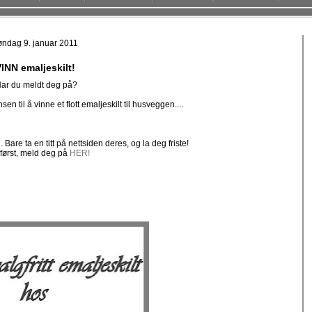
øndag 9. januar 2011
INN emaljeskilt!
ar du meldt deg på?
en til å vinne et flott emaljeskilt til husveggen....
n
. Bare ta en titt på nettsiden deres, og la deg friste!
først, meld deg på
HER!