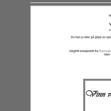
s
V
H
Du kan jo ikke gå glipp av sjans
Valgfritt emaljeskilt fra
Ramsig
Men 