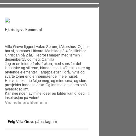
Hjertelig velkommen!
Villa Greve ligger i vakre Sørum, i Akershus. Og her
bor vi, samboer Håvard, Mathilde på 4 år, lillebror
Christian på 2 år, lillebror i magen med termin i
desember'15 og meg, Camilla.
Jeg er en interiørfrelst frøken, med sans for det
klassiske og stilrene, blandet med tøffe strukturer og
brytende elementer. Fargepaletten i grå, hvite og
svarte toner er gjennomgående i hele huset.
Her vil du kunne følge meg, og mine små, og store
prosjekter innen interiør. Og innimellom noen små
hverdagsglimt.
Kanskje noen av mine ideer og bilder kan gi deg litt
inspirasjon på veien!
Vis hele profilen min
Følg Villa Greve på Instagram