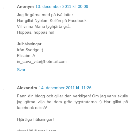
Anonym
13. desember 2011 kl. 00:09
Jag är gärna med på två lotter.
Har gillat Nyblom Kollén på Facebook.
Vill vinna Maria tyghjärta grå.
Hoppas, hoppas nu!
Julhälsningar
från Sverige :)
Elisabet A.
in_cava_vita@hotmail.com
Svar
Alexandra
14. desember 2011 kl. 11:26
Fann din blogg och gillar den verkligen! Om jag vann skulle
jag gärna vilja ha dom gråa tygstrutarna :) Har gillat på
facebook också!
Hjärtliga hälsningar!
vicco188@gmail.com