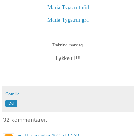
Maria Tygstrut röd
Maria Tygstrut grå
Trekning mandag!
Lykke til !!!
Camilla
Del
32 kommentarer:
cc
11. desember 2011 kl. 04:28